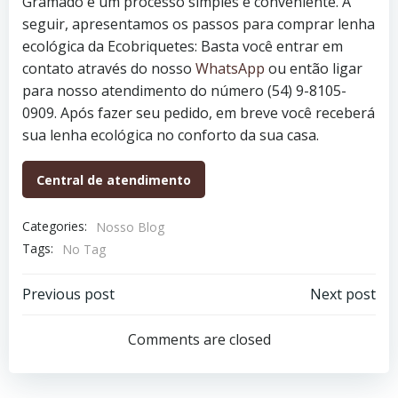
Gramado é um processo simples e conveniente. A
seguir, apresentamos os passos para comprar lenha
ecológica da Ecobriquetes: Basta você entrar em
contato através do nosso
WhatsApp
ou então ligar
para nosso atendimento do número (54) 9-8105-
0909. Após fazer seu pedido, em breve você receberá
sua lenha ecológica no conforto da sua casa.
Central de atendimento
Categories:
Nosso Blog
Tags:
No Tag
Navegação
Navegação
Previous post
Next post
de
de
Comments are closed
Post
Post