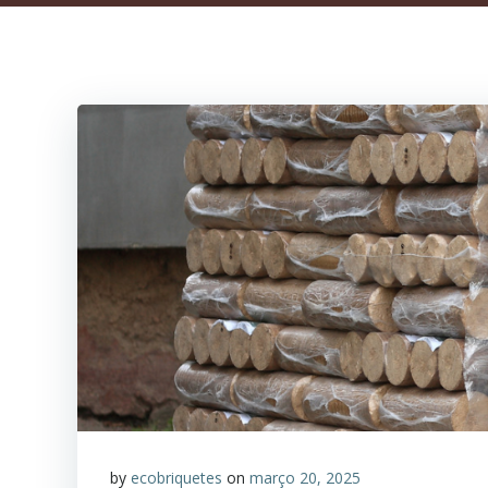
by
ecobriquetes
on
março 20, 2025