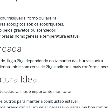
hurrasqueira, forno ou lareira).
es ecológicos sob os ecobriquetes.
o pelos gravetos ou acendedor.
er brasas homogêneas e temperatura estável.
ndada
ze de 1kg a 2kg, dependendo do tamanho da churrasqueira.
enha: inicie com cerca de 2kg e adicione mais conforme nece
ura Ideal
duradoura, mas é importante monitorar:
os outros para manter a combustão estável.
ode prejudicar o fluxo de ar necessário para uma boa combu