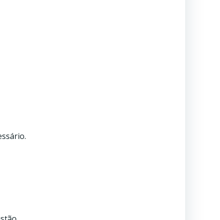
ssário.
stão.