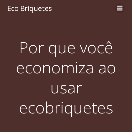
Pular
Eco Briquetes
para
o
conteúdo
Por que você
economiza ao
usar
ecobriquetes