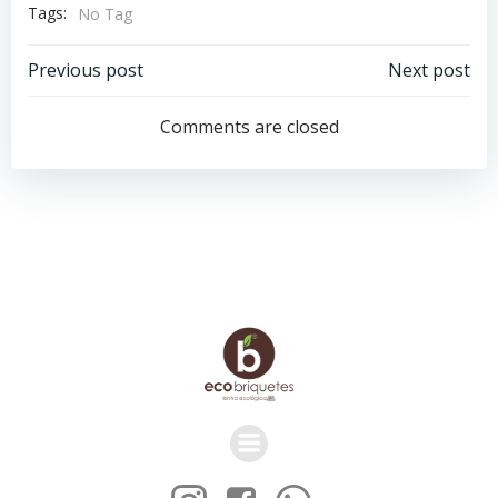
Tags:
No Tag
Navegação
Navegação
Previous post
Next post
de
de
Comments are closed
Post
Post