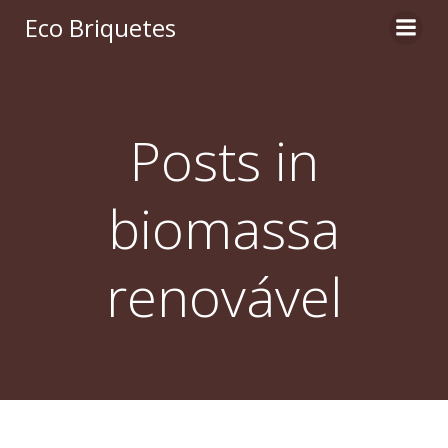
Pular
Eco Briquetes
para
o
conteúdo
Posts in
biomassa
renovável