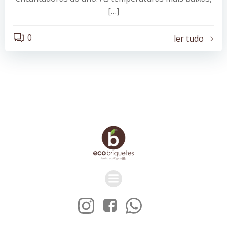
[…]
0
ler tudo