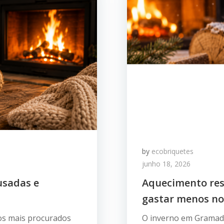
by
ecobriquetes
junho 18, 2026
usadas e
Aquecimento re
gastar menos no
cos mais procurados
O inverno em Gramad