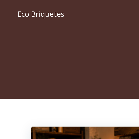
Pular
para
Eco Briquetes
o
conteúdo