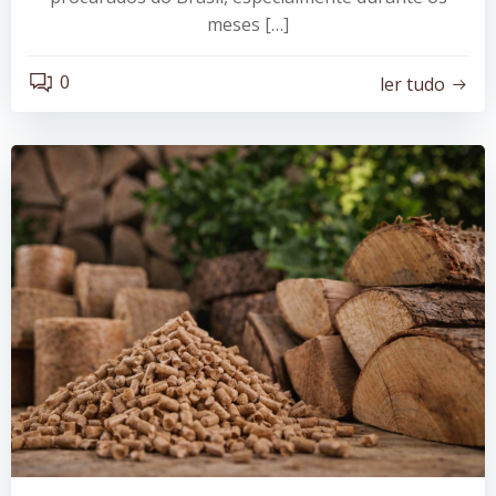
meses […]
0
ler tudo